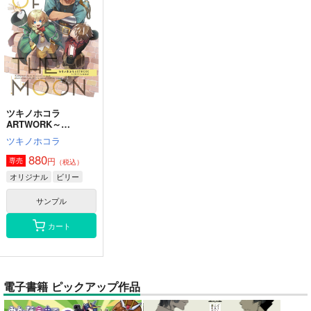
ツキノホコラ
ARTWORK～
2023Summer
ツキノホコラ
880
円
専売
（税込）
オリジナル
ビリー
サンプル
カート
電子書籍 ピックアップ作品