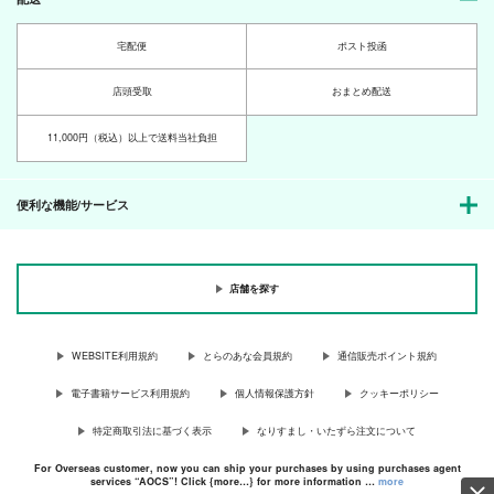
宅配便
ポスト投函
店頭受取
おまとめ配送
11,000円（税込）以上で送料当社負担
便利な機能/サービス
店舗を探す
WEBSITE利用規約
とらのあな会員規約
通信販売ポイント規約
電子書籍サービス利用規約
個人情報保護方針
クッキーポリシー
特定商取引法に基づく表示
なりすまし・いたずら注文について
For Overseas customer, now you can ship your purchases by using purchases agent
services “AOCS”! Click {more…} for more information …
more