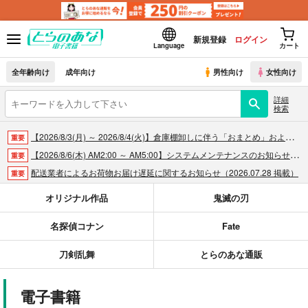
新規登録
ログイン
Language
カート
全年齢向け
成年向け
男性向け
女性向け
詳細
検索
【2026/8/3(月) ～ 2026/8/4(火)】倉庫棚卸しに伴う「おまとめ」および「商品の出荷」休止のお知らせ（2026.07.30 掲載）
重要
【2026/8/6(木) AM2:00 ～ AM5:00】システムメンテナンスのお知らせ（2026.07.30 掲載）
重要
配送業者によるお荷物お届け遅延に関するお知らせ（2026.07.28 掲載）
重要
各種おまとめお荷物の発送状況につきまして（2026.07.30 掲載）
重要
オリジナル作品
鬼滅の刃
【2026/5/7より】再販投票システム・アップデートのお知らせ（2026.05.07 掲載）
重要
名探偵コナン
Fate
【2026/4/1より】とらのあなプレミアム、新支払い方法＆新プラン導入のお知らせ（2026.03.09 掲載）
重要
おまとめサイクル「定期便(月2)」一般会員様の利用再開のお知らせ（2026.02.05 掲載）
重要
刀剣乱舞
とらのあな通販
「とらのあな×駿河屋日本橋乙女同人誌館」通販店頭受取サービス開始のお知らせ（2026.01.05 更新｜2025.12.30 掲載）
重要
【2025/12/1より】「通販ポイント⇒とらコイン変換キャンペーン」終了のお知らせ（2025.11.21 掲載）
重要
電子書籍
個人情報保護方針の改定について（2025.09.19 更新｜2025.08.01 掲載）
重要