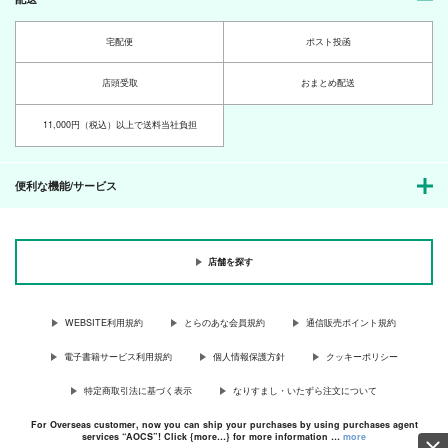
宅配便
ポスト投函
店頭受取
おまとめ配送
11,000円（税込）以上で送料当社負担
便利な機能/サービス
店舗を探す
WEBSITE利用規約
とらのあな会員規約
通信販売ポイント規約
電子書籍サービス利用規約
個人情報保護方針
クッキーポリシー
特定商取引法に基づく表示
なりすまし・いたずら注文について
For Overseas customer, now you can ship your purchases by using purchases agent
services “AOCS”! Click {more…} for more information …
more