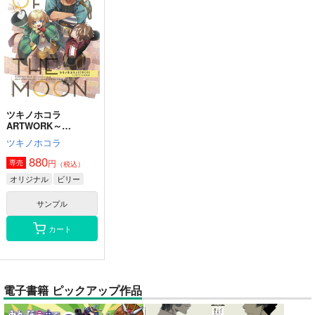
ツキノホコラ
ARTWORK～
2023Summer
ツキノホコラ
880
円
専売
（税込）
オリジナル
ビリー
サンプル
カート
電子書籍 ピックアップ作品