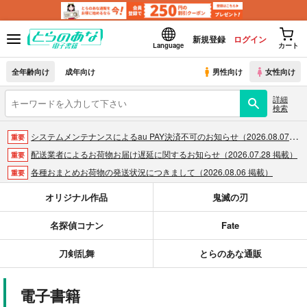
新規登録
ログイン
Language
カート
全年齢向け
成年向け
男性向け
女性向け
詳細
検索
システムメンテナンスによるau PAY決済不可のお知らせ（2026.08.07 掲載）
重要
配送業者によるお荷物お届け遅延に関するお知らせ（2026.07.28 掲載）
重要
各種おまとめお荷物の発送状況につきまして（2026.08.06 掲載）
重要
【2026/5/7より】再販投票システム・アップデートのお知らせ（2026.05.07 掲載）
重要
オリジナル作品
鬼滅の刃
【2026/4/1より】とらのあなプレミアム、新支払い方法＆新プラン導入のお知らせ（2026.03.09 掲載）
重要
名探偵コナン
Fate
おまとめサイクル「定期便(月2)」一般会員様の利用再開のお知らせ（2026.02.05 掲載）
重要
「とらのあな×駿河屋日本橋乙女同人誌館」通販店頭受取サービス開始のお知らせ（2026.01.05 更新｜2025.12.30 掲載）
重要
刀剣乱舞
とらのあな通販
【2025/12/1より】「通販ポイント⇒とらコイン変換キャンペーン」終了のお知らせ（2025.11.21 掲載）
重要
個人情報保護方針の改定について（2025.09.19 更新｜2025.08.01 掲載）
重要
電子書籍
ポイント付与・管理体制改定のお知らせ（2024.11.20 掲載）
重要