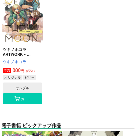
ツキノホコラ
ARTWORK～
2023Summer
ツキノホコラ
880
円
専売
（税込）
オリジナル
ビリー
サンプル
カート
電子書籍 ピックアップ作品