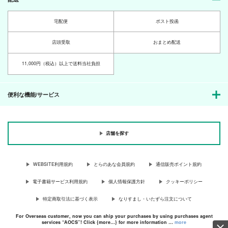
宅配便
ポスト投函
店頭受取
おまとめ配送
11,000円（税込）以上で送料当社負担
便利な機能/サービス
店舗を探す
WEBSITE利用規約
とらのあな会員規約
通信販売ポイント規約
電子書籍サービス利用規約
個人情報保護方針
クッキーポリシー
特定商取引法に基づく表示
なりすまし・いたずら注文について
For Overseas customer, now you can ship your purchases by using purchases agent
services “AOCS”! Click {more…} for more information …
more