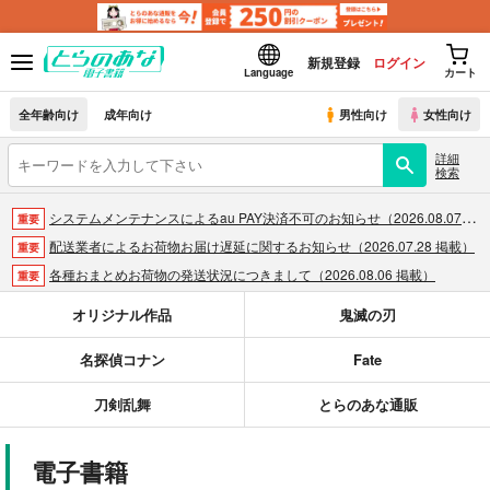
新規登録
ログイン
Language
カート
全年齢向け
成年向け
男性向け
女性向け
詳細
検索
システムメンテナンスによるau PAY決済不可のお知らせ（2026.08.07 掲載）
重要
配送業者によるお荷物お届け遅延に関するお知らせ（2026.07.28 掲載）
重要
各種おまとめお荷物の発送状況につきまして（2026.08.06 掲載）
重要
【2026/5/7より】再販投票システム・アップデートのお知らせ（2026.05.07 掲載）
重要
オリジナル作品
鬼滅の刃
【2026/4/1より】とらのあなプレミアム、新支払い方法＆新プラン導入のお知らせ（2026.03.09 掲載）
重要
名探偵コナン
Fate
おまとめサイクル「定期便(月2)」一般会員様の利用再開のお知らせ（2026.02.05 掲載）
重要
「とらのあな×駿河屋日本橋乙女同人誌館」通販店頭受取サービス開始のお知らせ（2026.01.05 更新｜2025.12.30 掲載）
重要
刀剣乱舞
とらのあな通販
【2025/12/1より】「通販ポイント⇒とらコイン変換キャンペーン」終了のお知らせ（2025.11.21 掲載）
重要
個人情報保護方針の改定について（2025.09.19 更新｜2025.08.01 掲載）
重要
電子書籍
ポイント付与・管理体制改定のお知らせ（2024.11.20 掲載）
重要