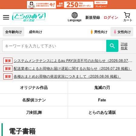
新規登録
ログイン
Language
カート
全年齢向け
成年向け
男性向け
女性向け
詳細
検索
システムメンテナンスによるau PAY決済不可のお知らせ（2026.08.07 掲載）
重要
配送業者によるお荷物お届け遅延に関するお知らせ（2026.07.28 掲載）
重要
各種おまとめお荷物の発送状況につきまして（2026.08.06 掲載）
重要
【2026/5/7より】再販投票システム・アップデートのお知らせ（2026.05.07 掲載）
重要
オリジナル作品
鬼滅の刃
【2026/4/1より】とらのあなプレミアム、新支払い方法＆新プラン導入のお知らせ（2026.03.09 掲載）
重要
名探偵コナン
Fate
おまとめサイクル「定期便(月2)」一般会員様の利用再開のお知らせ（2026.02.05 掲載）
重要
「とらのあな×駿河屋日本橋乙女同人誌館」通販店頭受取サービス開始のお知らせ（2026.01.05 更新｜2025.12.30 掲載）
重要
刀剣乱舞
とらのあな通販
【2025/12/1より】「通販ポイント⇒とらコイン変換キャンペーン」終了のお知らせ（2025.11.21 掲載）
重要
個人情報保護方針の改定について（2025.09.19 更新｜2025.08.01 掲載）
重要
電子書籍
ポイント付与・管理体制改定のお知らせ（2024.11.20 掲載）
重要