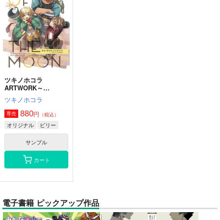
ツキノホコラ
ARTWORK～
2023Summer
ツキノホコラ
880
円
専売
（税込）
オリジナル
ビリー
サンプル
カート
電子書籍 ピックアップ作品