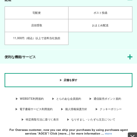
宅配便
ポスト投函
店頭受取
おまとめ配送
11,000円（税込）以上で送料当社負担
便利な機能/サービス
店舗を探す
WEBSITE利用規約
とらのあな会員規約
通信販売ポイント規約
電子書籍サービス利用規約
個人情報保護方針
クッキーポリシー
特定商取引法に基づく表示
なりすまし・いたずら注文について
For Overseas customer, now you can ship your purchases by using purchases agent
services “AOCS”! Click {more…} for more information …
more