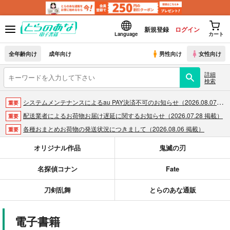
新規登録
ログイン
Language
カート
全年齢向け
成年向け
男性向け
女性向け
詳細
検索
システムメンテナンスによるau PAY決済不可のお知らせ（2026.08.07 掲載）
重要
配送業者によるお荷物お届け遅延に関するお知らせ（2026.07.28 掲載）
重要
各種おまとめお荷物の発送状況につきまして（2026.08.06 掲載）
重要
【2026/5/7より】再販投票システム・アップデートのお知らせ（2026.05.07 掲載）
重要
オリジナル作品
鬼滅の刃
【2026/4/1より】とらのあなプレミアム、新支払い方法＆新プラン導入のお知らせ（2026.03.09 掲載）
重要
名探偵コナン
Fate
おまとめサイクル「定期便(月2)」一般会員様の利用再開のお知らせ（2026.02.05 掲載）
重要
「とらのあな×駿河屋日本橋乙女同人誌館」通販店頭受取サービス開始のお知らせ（2026.01.05 更新｜2025.12.30 掲載）
重要
刀剣乱舞
とらのあな通販
【2025/12/1より】「通販ポイント⇒とらコイン変換キャンペーン」終了のお知らせ（2025.11.21 掲載）
重要
個人情報保護方針の改定について（2025.09.19 更新｜2025.08.01 掲載）
重要
電子書籍
ポイント付与・管理体制改定のお知らせ（2024.11.20 掲載）
重要