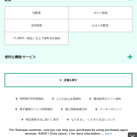
宅配便
ポスト投函
店頭受取
おまとめ配送
11,000円（税込）以上で送料当社負担
便利な機能/サービス
店舗を探す
WEBSITE利用規約
とらのあな会員規約
通信販売ポイント規約
電子書籍サービス利用規約
個人情報保護方針
クッキーポリシー
特定商取引法に基づく表示
なりすまし・いたずら注文について
For Overseas customer, now you can ship your purchases by using purchases agent
services “AOCS”! Click {more…} for more information …
more