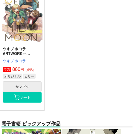
ツキノホコラ
ARTWORK～
2023Summer
ツキノホコラ
880
円
専売
（税込）
オリジナル
ビリー
サンプル
カート
電子書籍 ピックアップ作品