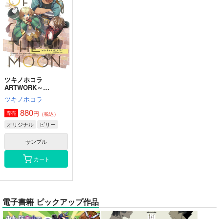
ツキノホコラ
ARTWORK～
2023Summer
ツキノホコラ
880
円
専売
（税込）
オリジナル
ビリー
サンプル
カート
電子書籍 ピックアップ作品