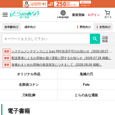
新規登録
ログイン
Language
カート
全年齢向け
成年向け
男性向け
女性向け
詳細
検索
システムメンテナンスによるau PAY決済不可のお知らせ（2026.08.07 掲載）
重要
配送業者によるお荷物お届け遅延に関するお知らせ（2026.07.28 掲載）
重要
各種おまとめお荷物の発送状況につきまして（2026.08.06 掲載）
重要
【2026/5/7より】再販投票システム・アップデートのお知らせ（2026.05.07 掲載）
重要
オリジナル作品
鬼滅の刃
【2026/4/1より】とらのあなプレミアム、新支払い方法＆新プラン導入のお知らせ（2026.03.09 掲載）
重要
名探偵コナン
Fate
おまとめサイクル「定期便(月2)」一般会員様の利用再開のお知らせ（2026.02.05 掲載）
重要
「とらのあな×駿河屋日本橋乙女同人誌館」通販店頭受取サービス開始のお知らせ（2026.01.05 更新｜2025.12.30 掲載）
重要
刀剣乱舞
とらのあな通販
【2025/12/1より】「通販ポイント⇒とらコイン変換キャンペーン」終了のお知らせ（2025.11.21 掲載）
重要
個人情報保護方針の改定について（2025.09.19 更新｜2025.08.01 掲載）
重要
電子書籍
ポイント付与・管理体制改定のお知らせ（2024.11.20 掲載）
重要