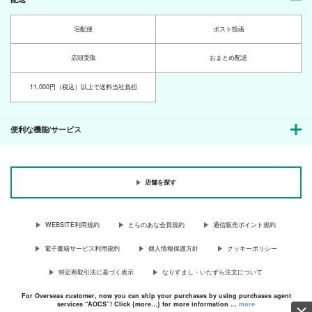
宅配便
ポスト投函
店頭受取
おまとめ配送
11,000円（税込）以上で送料当社負担
便利な機能/サービス
店舗を探す
WEBSITE利用規約
とらのあな会員規約
通信販売ポイント規約
電子書籍サービス利用規約
個人情報保護方針
クッキーポリシー
特定商取引法に基づく表示
なりすまし・いたずら注文について
For Overseas customer, now you can ship your purchases by using purchases agent
services “AOCS”! Click {more…} for more information …
more