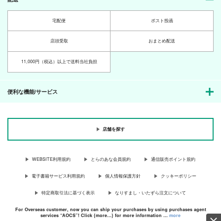
宅配便
ポスト投函
店頭受取
おまとめ配送
11,000円（税込）以上で送料当社負担
便利な機能/サービス
店舗を探す
WEBSITE利用規約
とらのあな会員規約
通信販売ポイント規約
電子書籍サービス利用規約
個人情報保護方針
クッキーポリシー
特定商取引法に基づく表示
なりすまし・いたずら注文について
For Overseas customer, now you can ship your purchases by using purchases agent
services “AOCS”! Click {more…} for more information …
more