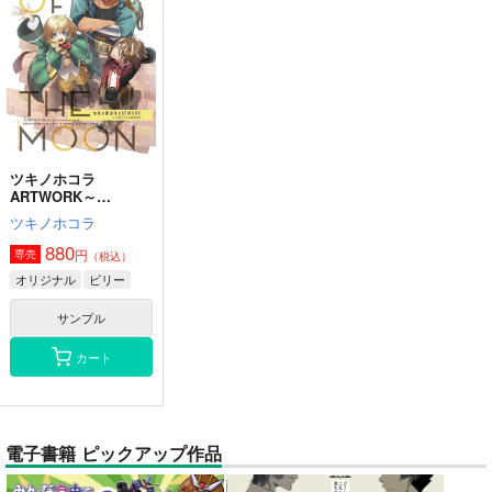
ツキノホコラ
ARTWORK～
2023Summer
ツキノホコラ
880
円
専売
（税込）
オリジナル
ビリー
サンプル
カート
電子書籍 ピックアップ作品