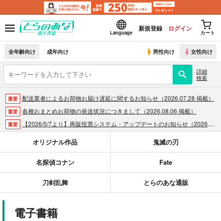
新規登録
ログイン
Language
カート
全年齢向け
成年向け
男性向け
女性向け
詳細
検索
配送業者によるお荷物お届け遅延に関するお知らせ（2026.07.28 掲載）
重要
各種おまとめお荷物の発送状況につきまして（2026.08.06 掲載）
重要
【2026/5/7より】再販投票システム・アップデートのお知らせ（2026.05.07 掲載）
重要
【2026/4/1より】とらのあなプレミアム、新支払い方法＆新プラン導入のお知らせ（2026.03.09 掲載）
重要
オリジナル作品
鬼滅の刃
おまとめサイクル「定期便(月2)」一般会員様の利用再開のお知らせ（2026.02.05 掲載）
重要
名探偵コナン
Fate
「とらのあな×駿河屋日本橋乙女同人誌館」通販店頭受取サービス開始のお知らせ（2026.01.05 更新｜2025.12.30 掲載）
重要
【2025/12/1より】「通販ポイント⇒とらコイン変換キャンペーン」終了のお知らせ（2025.11.21 掲載）
重要
刀剣乱舞
とらのあな通販
個人情報保護方針の改定について（2025.09.19 更新｜2025.08.01 掲載）
重要
ポイント付与・管理体制改定のお知らせ（2024.11.20 掲載）
重要
電子書籍
全てのお知らせを見る