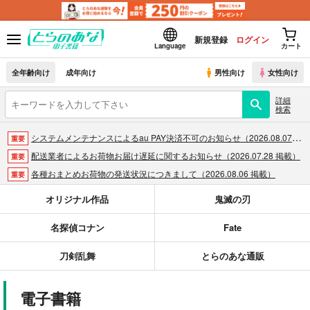
新規登録
ログイン
Language
カート
全年齢向け
成年向け
男性向け
女性向け
詳細
検索
システムメンテナンスによるau PAY決済不可のお知らせ（2026.08.07 掲載）
重要
配送業者によるお荷物お届け遅延に関するお知らせ（2026.07.28 掲載）
重要
各種おまとめお荷物の発送状況につきまして（2026.08.06 掲載）
重要
【2026/5/7より】再販投票システム・アップデートのお知らせ（2026.05.07 掲載）
重要
オリジナル作品
鬼滅の刃
【2026/4/1より】とらのあなプレミアム、新支払い方法＆新プラン導入のお知らせ（2026.03.09 掲載）
重要
名探偵コナン
Fate
おまとめサイクル「定期便(月2)」一般会員様の利用再開のお知らせ（2026.02.05 掲載）
重要
「とらのあな×駿河屋日本橋乙女同人誌館」通販店頭受取サービス開始のお知らせ（2026.01.05 更新｜2025.12.30 掲載）
重要
刀剣乱舞
とらのあな通販
【2025/12/1より】「通販ポイント⇒とらコイン変換キャンペーン」終了のお知らせ（2025.11.21 掲載）
重要
個人情報保護方針の改定について（2025.09.19 更新｜2025.08.01 掲載）
重要
電子書籍
ポイント付与・管理体制改定のお知らせ（2024.11.20 掲載）
重要