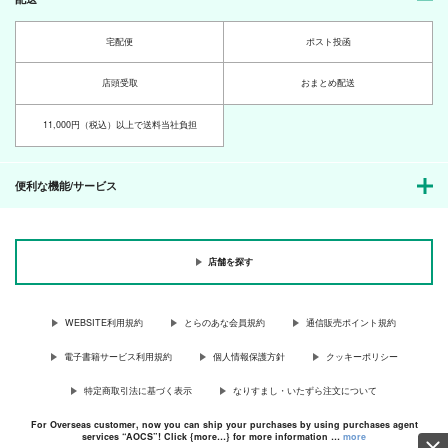
宅配便
ポスト投函
店頭受取
おまとめ配送
11,000円（税込）以上で送料当社負担
便利な機能/サービス
店舗を探す
WEBSITE利用規約
とらのあな会員規約
通信販売ポイント規約
電子書籍サービス利用規約
個人情報保護方針
クッキーポリシー
特定商取引法に基づく表示
なりすまし・いたずら注文について
For Overseas customer, now you can ship your purchases by using purchases agent
services “AOCS”! Click {more…} for more information …
more