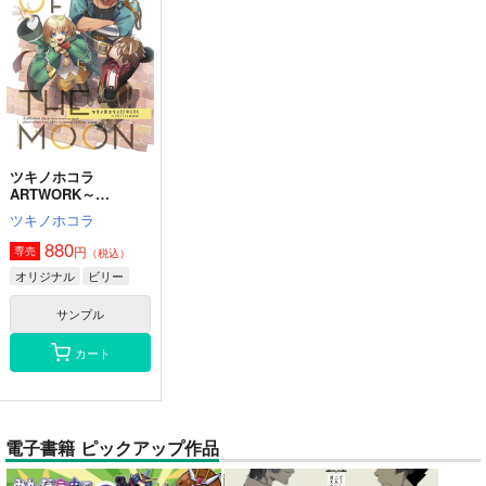
ツキノホコラ
ARTWORK～
2023Summer
ツキノホコラ
880
円
専売
（税込）
オリジナル
ビリー
サンプル
カート
電子書籍 ピックアップ作品