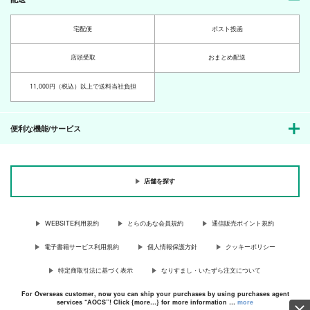
宅配便
ポスト投函
店頭受取
おまとめ配送
11,000円（税込）以上で送料当社負担
便利な機能/サービス
店舗を探す
WEBSITE利用規約
とらのあな会員規約
通信販売ポイント規約
電子書籍サービス利用規約
個人情報保護方針
クッキーポリシー
特定商取引法に基づく表示
なりすまし・いたずら注文について
For Overseas customer, now you can ship your purchases by using purchases agent
services “AOCS”! Click {more…} for more information …
more