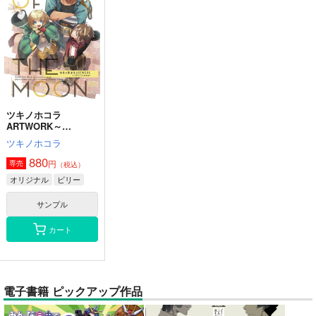
ツキノホコラ
ARTWORK～
2023Summer
ツキノホコラ
880
円
専売
（税込）
オリジナル
ビリー
サンプル
カート
電子書籍 ピックアップ作品