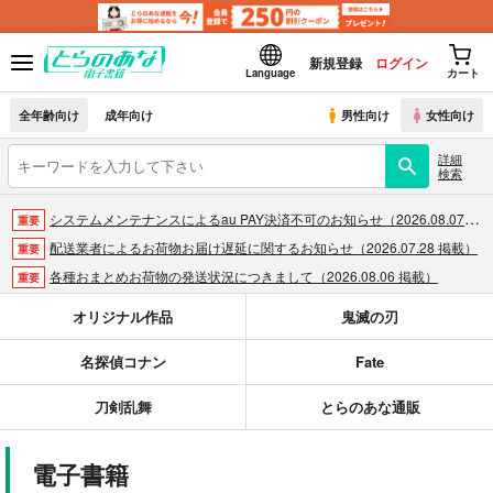
新規登録
ログイン
Language
カート
全年齢向け
成年向け
男性向け
女性向け
詳細
検索
システムメンテナンスによるau PAY決済不可のお知らせ（2026.08.07 掲載）
重要
配送業者によるお荷物お届け遅延に関するお知らせ（2026.07.28 掲載）
重要
各種おまとめお荷物の発送状況につきまして（2026.08.06 掲載）
重要
【2026/5/7より】再販投票システム・アップデートのお知らせ（2026.05.07 掲載）
重要
オリジナル作品
鬼滅の刃
【2026/4/1より】とらのあなプレミアム、新支払い方法＆新プラン導入のお知らせ（2026.03.09 掲載）
重要
名探偵コナン
Fate
おまとめサイクル「定期便(月2)」一般会員様の利用再開のお知らせ（2026.02.05 掲載）
重要
「とらのあな×駿河屋日本橋乙女同人誌館」通販店頭受取サービス開始のお知らせ（2026.01.05 更新｜2025.12.30 掲載）
重要
刀剣乱舞
とらのあな通販
【2025/12/1より】「通販ポイント⇒とらコイン変換キャンペーン」終了のお知らせ（2025.11.21 掲載）
重要
個人情報保護方針の改定について（2025.09.19 更新｜2025.08.01 掲載）
重要
電子書籍
ポイント付与・管理体制改定のお知らせ（2024.11.20 掲載）
重要