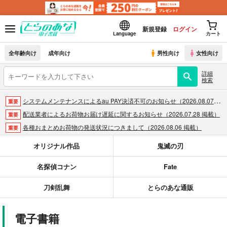
新規登録
ログイン
Language
カート
全年齢向け
成年向け
男性向け
女性向け
詳細
検索
システムメンテナンスによるau PAY決済不可のお知らせ（2026.08.07 掲載）
重要
配送業者によるお荷物お届け遅延に関するお知らせ（2026.07.28 掲載）
重要
各種おまとめお荷物の発送状況につきまして（2026.08.06 掲載）
重要
【2026/5/7より】再販投票システム・アップデートのお知らせ（2026.05.07 掲載）
重要
オリジナル作品
鬼滅の刃
【2026/4/1より】とらのあなプレミアム、新支払い方法＆新プラン導入のお知らせ（2026.03.09 掲載）
重要
名探偵コナン
Fate
おまとめサイクル「定期便(月2)」一般会員様の利用再開のお知らせ（2026.02.05 掲載）
重要
「とらのあな×駿河屋日本橋乙女同人誌館」通販店頭受取サービス開始のお知らせ（2026.01.05 更新｜2025.12.30 掲載）
重要
刀剣乱舞
とらのあな通販
【2025/12/1より】「通販ポイント⇒とらコイン変換キャンペーン」終了のお知らせ（2025.11.21 掲載）
重要
個人情報保護方針の改定について（2025.09.19 更新｜2025.08.01 掲載）
重要
電子書籍
ポイント付与・管理体制改定のお知らせ（2024.11.20 掲載）
重要