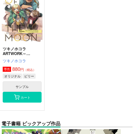
ツキノホコラ
ARTWORK～
2023Summer
ツキノホコラ
880
円
専売
（税込）
オリジナル
ビリー
サンプル
カート
電子書籍 ピックアップ作品