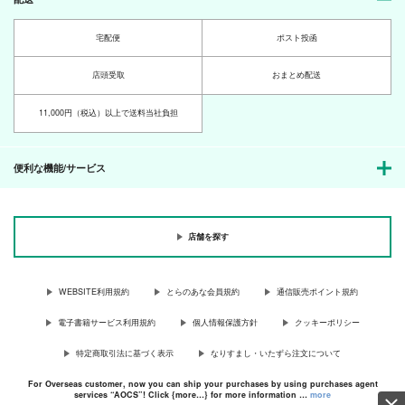
宅配便
ポスト投函
店頭受取
おまとめ配送
11,000円（税込）以上で送料当社負担
便利な機能/サービス
店舗を探す
WEBSITE利用規約
とらのあな会員規約
通信販売ポイント規約
電子書籍サービス利用規約
個人情報保護方針
クッキーポリシー
特定商取引法に基づく表示
なりすまし・いたずら注文について
For Overseas customer, now you can ship your purchases by using purchases agent
services “AOCS”! Click {more…} for more information …
more