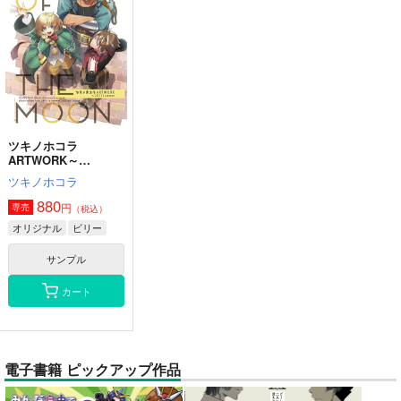
ツキノホコラ
ARTWORK～
2023Summer
ツキノホコラ
880
円
専売
（税込）
オリジナル
ビリー
サンプル
カート
電子書籍 ピックアップ作品