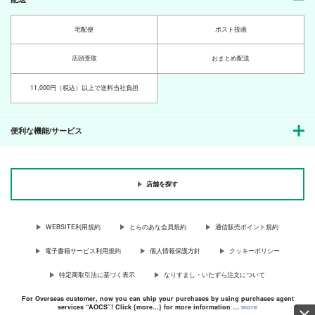
宅配便
ポスト投函
店頭受取
おまとめ配送
11,000円（税込）以上で送料当社負担
便利な機能/サービス
店舗を探す
WEBSITE利用規約
とらのあな会員規約
通信販売ポイント規約
電子書籍サービス利用規約
個人情報保護方針
クッキーポリシー
特定商取引法に基づく表示
なりすまし・いたずら注文について
For Overseas customer, now you can ship your purchases by using purchases agent
services “AOCS”! Click {more…} for more information …
more