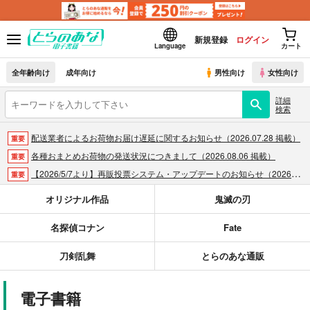
新規登録
ログイン
Language
カート
全年齢向け
成年向け
男性向け
女性向け
詳細
検索
配送業者によるお荷物お届け遅延に関するお知らせ（2026.07.28 掲載）
重要
各種おまとめお荷物の発送状況につきまして（2026.08.06 掲載）
重要
【2026/5/7より】再販投票システム・アップデートのお知らせ（2026.05.07 掲載）
重要
【2026/4/1より】とらのあなプレミアム、新支払い方法＆新プラン導入のお知らせ（2026.03.09 掲載）
重要
オリジナル作品
鬼滅の刃
おまとめサイクル「定期便(月2)」一般会員様の利用再開のお知らせ（2026.02.05 掲載）
重要
名探偵コナン
Fate
「とらのあな×駿河屋日本橋乙女同人誌館」通販店頭受取サービス開始のお知らせ（2026.01.05 更新｜2025.12.30 掲載）
重要
【2025/12/1より】「通販ポイント⇒とらコイン変換キャンペーン」終了のお知らせ（2025.11.21 掲載）
重要
刀剣乱舞
とらのあな通販
個人情報保護方針の改定について（2025.09.19 更新｜2025.08.01 掲載）
重要
ポイント付与・管理体制改定のお知らせ（2024.11.20 掲載）
重要
電子書籍
全てのお知らせを見る