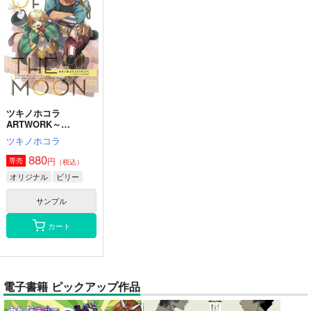
ツキノホコラ
ARTWORK～
2023Summer
ツキノホコラ
880
円
専売
（税込）
オリジナル
ビリー
サンプル
カート
電子書籍 ピックアップ作品