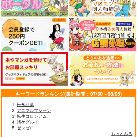
キーワードランキング(集計期間：07/30～08/05)
松永紅葉
アニマルマシーン
転生コロシアム
賭ケグルイ
ゼンゼロ
もっとみる