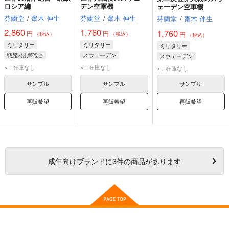
ロシア編
デン空軍機
ェーデン空軍機
芬蘭堂
/
齋木 伸生
芬蘭堂
/
齋木 伸生
芬蘭堂
/
齋木 伸生
2,860
1,760
1,760
円
円
円
（税込）
（税込）
（税込）
ミリタリー
ミリタリー
ミリタリー
戦艦×沿岸砲台
スウェーデン
スウェーデン
スウェーデン
ウィッチ
ドラケン
ウィッチ
×：在庫なし
×：在庫なし
×：在庫なし
フィンランド
ロシア
サイキちゃん
サンプル
サンプル
サンプル
再販希望
再販希望
再販希望
成年
向けブランドに
3
件の商品があります