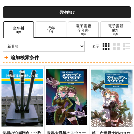
男性向け
電子書籍
電子書籍
成年
全年齢
全年齢
成年
3件
3件
0件
0件
表示
3カ
2カ
1カ
追加検索条件
ラ
ラ
ラ
ム
ム
ム
表
表
表
示
示
示
世界の沿岸砲台・北欧
世界大戦後のスウェー
第二次世界大戦のスウ