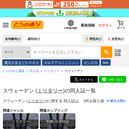
新規登録
ログイン
Language
カート
全年齢向け
成年向け
男性向け
女性向け
詳細
検索
魔法少女まどかマギカ
カルデアエミッション
ゼンゼロ
fate
とらのあな通販
同人誌
ミリタリー
スウェーデン
ポストする
LINEで送る
スウェーデン (
ミリタリー
)の同人誌一覧
スウェーデン (
ミリタリー
)
に関する
同人誌
は、
3
件お取り扱いがございま
続きを読む
関連ジャンル
関連カップリング
ミリタリー
戦艦×沿岸砲台