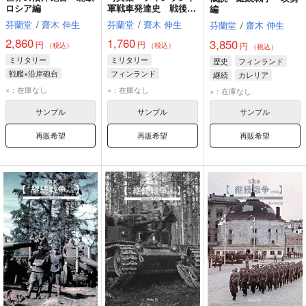
ロシア編
軍戦車発達史 戦後編
編
Vol.3
芬蘭堂
/
齋木 伸生
芬蘭堂
/
齋木 伸生
芬蘭堂
/
齋木 伸生
2,860
1,760
3,850
円
円
円
（税込）
（税込）
（税込）
ミリタリー
ミリタリー
歴史
フィンランド
戦艦×沿岸砲台
フィンランド
継続
カレリア
スウェーデン
レオパルト2
戦車
×：在庫なし
×：在庫なし
×：在庫なし
フィンランド
ロシア
サンプル
サンプル
サンプル
再販希望
再販希望
再販希望