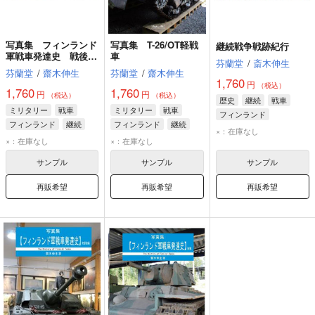
写真集 フィンランド
写真集 T-26/OT軽戦
継続戦争戦跡紀行
軍戦車発達史 戦後編
車
芬蘭堂
/
斎木伸生
Vol.1
芬蘭堂
/
齋木伸生
芬蘭堂
/
齋木伸生
1,760
円
（税込）
1,760
1,760
円
円
（税込）
（税込）
歴史
継続
戦車
ミリタリー
戦車
ミリタリー
戦車
フィンランド
フィンランド
継続
フィンランド
継続
×：在庫なし
×：在庫なし
×：在庫なし
サンプル
サンプル
サンプル
再販希望
再販希望
再販希望