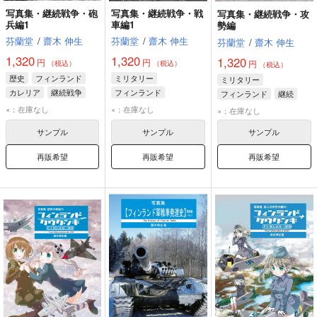
写真集・継続戦争・砲
写真集・継続戦争・戦
写真集・継続戦争・攻
兵編1
車編1
勢編
芬蘭堂
/
齋木 伸生
芬蘭堂
/
齋木 伸生
芬蘭堂
/
齋木 伸生
1,320
1,320
1,320
円
円
円
（税込）
（税込）
（税込）
歴史
フィンランド
ミリタリー
ミリタリー
カレリア
継続戦争
フィンランド
フィンランド
継続
継続戦争
戦車
戦車
×：在庫なし
×：在庫なし
×：在庫なし
サンプル
サンプル
サンプル
再販希望
再販希望
再販希望