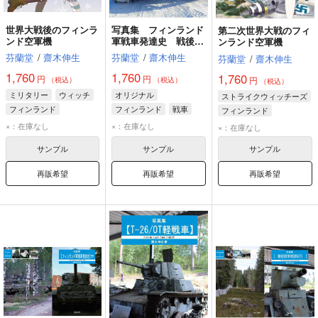
世界大戦後のフィンラ
写真集 フィンランド
第二次世界大戦のフィ
ンド空軍機
軍戦車発達史 戦後編
ンランド空軍機
Vol.2
芬蘭堂
/
齋木伸生
芬蘭堂
/
齋木伸生
芬蘭堂
/
齋木伸生
1,760
1,760
1,760
円
円
円
（税込）
（税込）
（税込）
ミリタリー
ウィッチ
オリジナル
ストライクウィッチーズ
フィンランド
フィンランド
戦車
フィンランド
ジェット
ロシア
ユーティライネン
×：在庫なし
×：在庫なし
×：在庫なし
ウィッチ
サンプル
サンプル
サンプル
再販希望
再販希望
再販希望