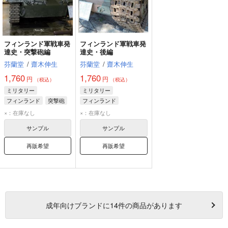
フィンランド軍戦車発
フィンランド軍戦車発
達史・突撃砲編
達史・後編
芬蘭堂
/
齋木伸生
芬蘭堂
/
齋木伸生
1,760
1,760
円
円
（税込）
（税込）
ミリタリー
ミリタリー
フィンランド
突撃砲
フィンランド
継続
×：在庫なし
×：在庫なし
サンプル
サンプル
再販希望
再販希望
成年
向けブランドに
14
件の商品があります