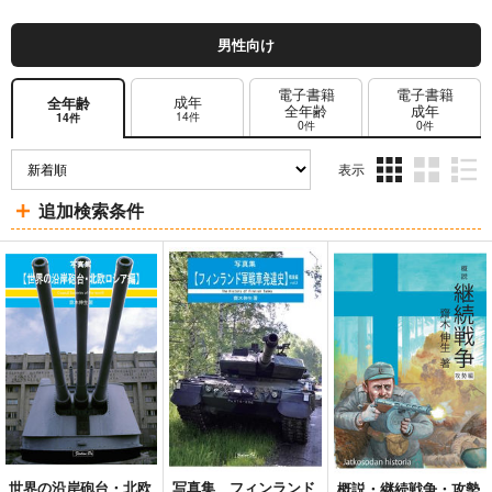
男性向け
電子書籍
電子書籍
成年
全年齢
全年齢
成年
14件
14件
0件
0件
表示
3カ
2カ
1カ
追加検索条件
ラ
ラ
ラ
ム
ム
ム
表
表
表
示
示
示
世界の沿岸砲台・北欧
写真集 フィンランド
概説・継続戦争・攻勢