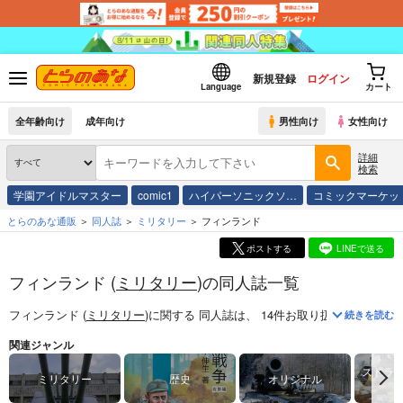
新規登録
ログイン
Language
カート
全年齢向け
成年向け
男性向け
女性向け
詳細
検索
学園アイドルマスター
comic1
ハイパーソニックソ…
コミックマーケッ
とらのあな通販
同人誌
ミリタリー
フィンランド
ポストする
LINEで送る
フィンランド (
ミリタリー
)の同人誌一覧
フィンランド (
ミリタリー
)
に関する
同人誌
は、
14
件お取り扱いがござい
続きを読む
関連ジャンル
ストラ
ミリタリー
歴史
オリジナル