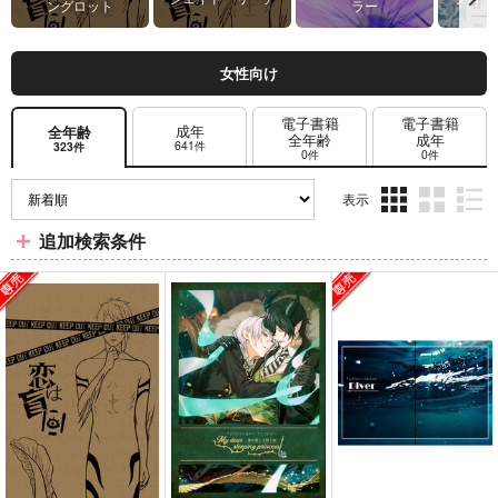
ングロット
ラー
女性向け
電子書籍
電子書籍
成年
全年齢
全年齢
成年
641件
323件
0件
0件
表示
3カ
2カ
1カ
追加検索条件
ラ
ラ
ラ
ム
ム
ム
表
表
表
示
示
示