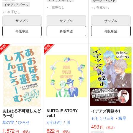
ルーク・ハント
イデア×アズール
レオナ・キングスカラー
ヴィル・シェーンハイト
×：在庫なし
×：在庫なし
イデア・シュラウド
×：在庫なし
マレウス・ドラコニア
アズール・アーシェングロット
サンプル
サンプル
サンプル
再販希望
再販希望
再販希望
あおはる不可避しんど
NUITOJE STORY
イデアズ再録本1
ろーむ
vol.1
ももくり三年
/
梅星
草の雫
/
ひろせ
か行わ行
/
川
493
円
（税込）
1,572
822
円
円
（税込）
（税込）