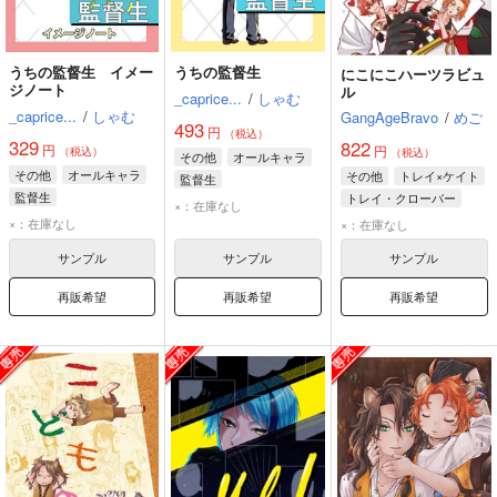
うちの監督生 イメー
うちの監督生
にこにこハーツラビュ
ジノート
ル
_caprice...
/
しゃむ
_caprice...
/
しゃむ
GangAgeBravo
/
めご
493
円
（税込）
329
822
円
円
（税込）
（税込）
その他
オールキャラ
その他
オールキャラ
その他
トレイ×ケイト
監督生
監督生
トレイ・クローバー
アズール・アーシェングロット
×：在庫なし
アズール・アーシェングロット
ケイト・ダイヤモンド
×：在庫なし
リドル・ローズハート
×：在庫なし
リドル・ローズハート
リドル・ローズハート
サンプル
サンプル
サンプル
再販希望
再販希望
再販希望