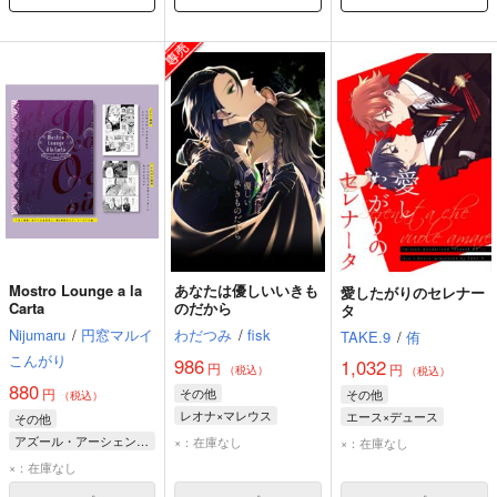
Mostro Lounge a la
あなたは優しいいきも
愛したがりのセレナー
Carta
のだから
タ
Nijumaru
/
円窓マルイ
わだつみ
/
fisk
TAKE.9
/
侑
こんがり
986
1,032
円
円
（税込）
（税込）
880
円
その他
その他
（税込）
レオナ×マレウス
エース×デュース
その他
マレウス・ドラコニア
エース・トラッポラ
アズール・アーシェングロット
×：在庫なし
×：在庫なし
レオナ・キングスカラー
デュース・スペード
ジェイド・リーチ
×：在庫なし
フロイド・リーチ