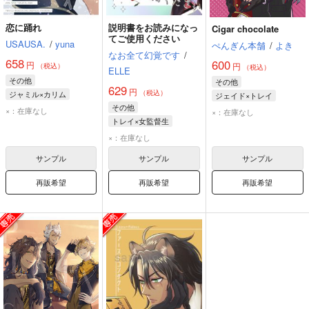
恋に踊れ
説明書をお読みになっ
Cigar chocolate
てご使用ください
USAUSA.
/
yuna
ぺんぎん本舗
/
よき
なお全て幻覚です
/
658
600
円
円
（税込）
（税込）
ELLE
その他
その他
629
円
（税込）
ジャミル×カリム
ジェイド×トレイ
その他
ジャミル・バイパー
トレイ・クローバー
×：在庫なし
×：在庫なし
トレイ×女監督生
カリム・アルアジーム
ジェイド・リーチ
トレイ・クローバー
×：在庫なし
女監督生
サンプル
サンプル
サンプル
再販希望
再販希望
再販希望