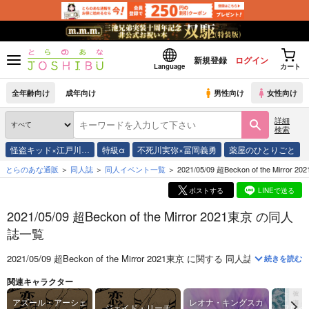
新規登録
ログイン
Language
カート
全年齢向け
成年向け
男性向け
女性向け
詳細
検索
怪盗キッド×江戸川…
特級α
不死川実弥×冨岡義勇
薬屋のひとりごと
とらのあな通販
同人誌
同人イベント一覧
2021/05/09 超Beckon of the Mirror 2
ポストする
LINEで送る
2021/05/09 超Beckon of the Mirror 2021東京 の同人
誌一覧
2021/05/09 超Beckon of the Mirror 2021東京
に関する
同人誌
は、
323
件お
続きを読む
関連キャラクター
アズール・アーシェ
レオナ・キングスカ
ジェイド・リーチ
フロイ