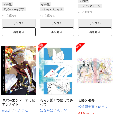
その他
その他
その他
イデア×アズール
アズール×イデア
トレイ×ジェイド
イデア・シュラウド
×：在庫なし
アズール・アーシェングロット
トレイ・クローバー
×：在庫なし
×：在庫なし
アズール・アーシェングロット
イデア・シュラウド
ジェイド・リーチ
サンプル
サンプル
サンプル
再販希望
再販希望
再販希望
ネバーエンド アラビ
もっと近くで躱してみ
大喰と偏食
アンナイト
せて
松笛研究室
/
ゆうく
crutch
/
れんこん
はなたば
/
らくだ
858