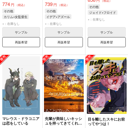
円
（税込）
774
739
円
円
（税込）
（税込）
その他
その他
その他
ジェイド×フロイド
カリム×女監督生
イデア×アズール
フロイド・リーチ
×：在庫なし
カリム・アルアジーム
アズール・アーシェングロット
×：在庫なし
×：在庫なし
ジェイド・リーチ
女監督生
イデア・シュラウド
サンプル
サンプル
サンプル
再販希望
再販希望
再販希望
マレウス・ドラコニア
先輩が美味しいキッシ
目を離したスキにお前
は恋をしている
ュを持ってきてくれた
ってやつは！
から、今日も死ぬのは