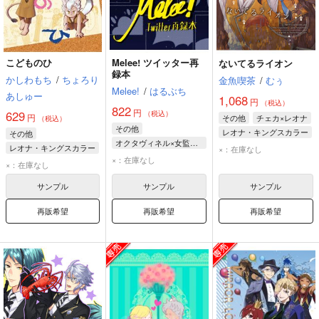
こどものひ
Melee! ツイッター再
ないてるライオン
録本
かしわもち
/
ちょろり
金魚喫茶
/
むぅ
Melee!
/
はるぶち
あしゅー
1,068
円
（税込）
822
円
629
（税込）
円
その他
チェカ×レオナ
（税込）
その他
レオナ・キングスカラー
その他
オクタヴィネル×女監督生
チェカ
レオナ・キングスカラー
×：在庫なし
オクタヴィネル
×：在庫なし
ラギー・ブッチ
×：在庫なし
女監督生
ジャック・ハウル
サンプル
サンプル
サンプル
再販希望
再販希望
再販希望