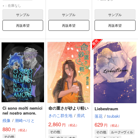
リドル・ローズハート
フロイド・リーチ
アズール・アーシェングロット
×：在庫なし
アズール・アーシェングロット
サンプル
サンプル
サンプル
再販希望
再販希望
再販希望
Ci sono molti nemici
命の重さが砂より軽い
Liebestraum
nel nostro amore.
きのこ群生地
/
滑武
落花
/
tsubaki
残像
/
潮崎べりと
2,860
629
円
円
（税込）
（税込）
880
円
（税込）
その他
その他
ルーク×ヴィル
その他
マレウス×レオナ