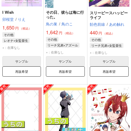
I Wish
その日、彼らは海に行
スリーピースハッピー
った。
ライフ
卯桜堂
/
りえ
鳥の巣
/
鳥のこ
飴色前線
/
あめ触れ
1,650
円
（税込）
1,642
440
円
円
（税込）
（税込）
その他
その他
その他
レオナ×女監督生
リーチ兄弟×アズール
リーチ兄弟×女監督生
レオナ・キングスカラー
×：在庫なし
アズール・アーシェングロット
ジェイド・リーチ
×：在庫なし
女監督生
×：在庫なし
ジェイド・リーチ
フロイド・リーチ
サンプル
サンプル
サンプル
フロイド・リーチ
女監督生
再販希望
再販希望
再販希望