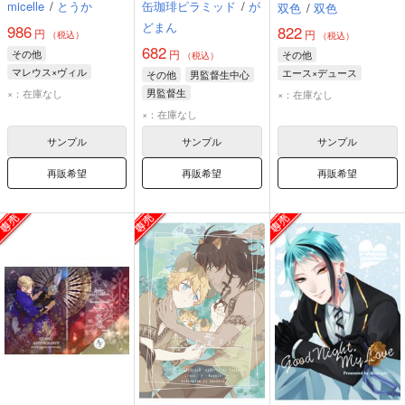
micelle
/
とうか
缶珈琲ピラミッド
/
が
双色
/
双色
延期することになっ
どまん
た。
986
822
円
円
（税込）
（税込）
682
その他
円
その他
（税込）
マレウス×ヴィル
エース×デュース
その他
男監督生中心
ヴィル・シェーンハイト
デュース・スペード
男監督生
×：在庫なし
×：在庫なし
マレウス・ドラコニア
エース・トラッポラ
トレイ・クローバー
×：在庫なし
レオナ・キングスカラー
サンプル
サンプル
サンプル
再販希望
再販希望
再販希望