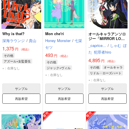
Why is that?
Mon che'ri
オールキャラアンソロ
ジー「MIRROR LOOP
深海ラウンジ
/
貴山
Honey Monster
/
七栄
the Party」
_caprice...
/
しゃむ
ぼ
セツ
1,375
円
（税込）
た
犯罪者hiro
493
その他
円
（税込）
4,895
円
アズール×女監督生
（税込）
その他
アズール・アーシェングロット
その他
オールキャラ
ジャック×ヴィル
×：在庫なし
女監督生
リドル・ローズハート
ヴィル・シェーンハイト
×：在庫なし
アズール・アーシェングロット
ジャック・ハウル
×：在庫なし
マレウス・ドラコニア
サンプル
サンプル
サンプル
再販希望
再販希望
再販希望