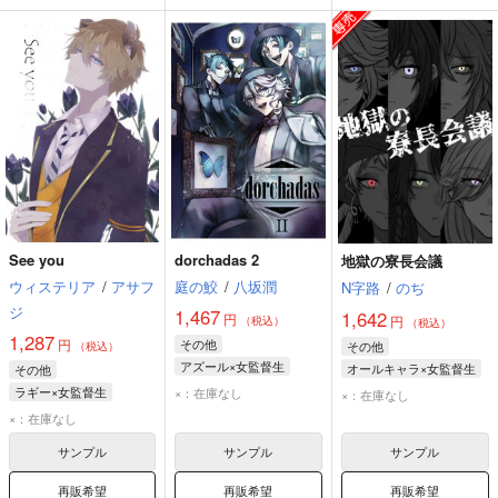
See you
dorchadas 2
地獄の寮長会議
ウィステリア
/
アサフ
庭の鮫
/
八坂潤
N字路
/
のぢ
ジ
1,467
1,642
円
円
（税込）
（税込）
1,287
円
その他
その他
（税込）
アズール×女監督生
オールキャラ×女監督生
その他
アズール・アーシェングロット
女監督生
ラギー×女監督生
×：在庫なし
×：在庫なし
ジェイド・リーチ
ラギー・ブッチ
×：在庫なし
フロイド・リーチ
女監督生
サンプル
サンプル
サンプル
再販希望
再販希望
再販希望