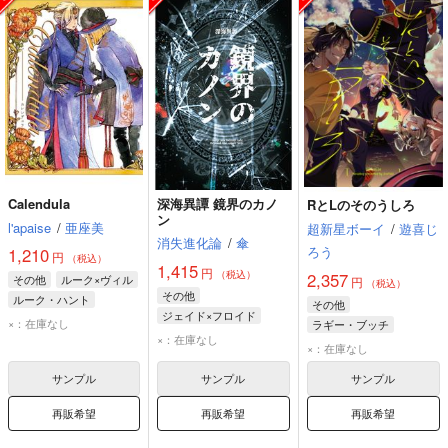
Calendula
深海異譚 鏡界のカノ
RとLのそのうしろ
ン
l'apaise
/
亜座美
超新星ボーイ
/
遊喜じ
消失進化論
/
傘
ろう
1,210
円
（税込）
1,415
円
（税込）
2,357
その他
ルーク×ヴィル
円
（税込）
その他
ルーク・ハント
その他
ジェイド×フロイド
ヴィル・シェーンハイト
×：在庫なし
ラギー・ブッチ
フロイド・リーチ
×：在庫なし
レオナ・キングスカラー
×：在庫なし
ジェイド・リーチ
エペル・フェルミエ
アズール・アーシェングロット
サンプル
サンプル
サンプル
再販希望
再販希望
再販希望