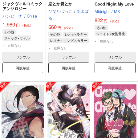
ジャクヴィルコミック
恋とか愛とか
Good Night,My Love
アンソロジー
ひなたぼっこ
/
あまぱ
Midnight
/
MX
バンビーナ
/
Chisa
る
822
円
（税込）
1,980
円
660
（税込）
円
その他
（税込）
その他
ジェイド×女監督生
その他
レオナ×ラギー
ジャック×ヴィル
ジェイド・リーチ
レオナ・キングスカラー
×：在庫なし
ジャック・ハウル
×：在庫なし
女監督生
ラギー・ブッチ
×：在庫なし
ヴィル・シェーンハイト
サンプル
サンプル
サンプル
再販希望
再販希望
再販希望