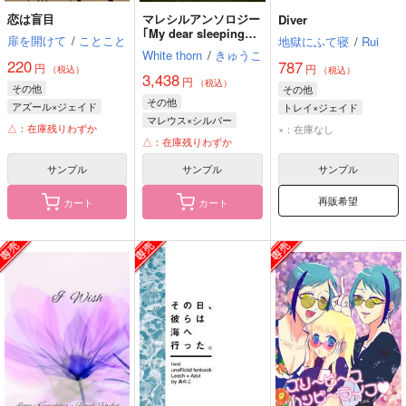
恋は盲目
マレシルアンソロジー
Diver
｢My dear sleeping
扉を開けて
/
ことこと
地獄にふて寝
/
Rui
princess 僕の愛しき
White thorn
/
きゅうこ
眠り姫｣
220
787
円
円
（税込）
（税込）
3,438
円
（税込）
その他
その他
その他
アズール×ジェイド
トレイ×ジェイド
マレウス×シルバー
アズール・アーシェングロット
トレイ・クローバー
△：在庫残りわずか
×：在庫なし
マレウス・ドラコニア
△：在庫残りわずか
ジェイド・リーチ
ジェイド・リーチ
シルバー
サンプル
サンプル
サンプル
再販希望
カート
カート