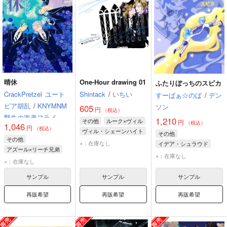
晴休
One-Hour drawing 01
ふたりぼっちのスピカ
CrackPretzel
ユート
Shintack
/
いちい
すーぱぁ☆のば
/
デン
ピア胡乱
/
KNYMNM
ソン
605
円
（税込）
野生の海老フライ
1,210
その他
ルーク×ヴィル
円
（税込）
1,046
円
（税込）
ヴィル・シェーンハイト
その他
その他
ルーク・ハント
×：在庫なし
イデア・シュラウド
アズール×リーチ兄弟
オルト・シュラウド
×：在庫なし
アズール・アーシェングロット
×：在庫なし
ジェイド・リーチ
サンプル
サンプル
サンプル
フロイド・リーチ
再販希望
再販希望
再販希望