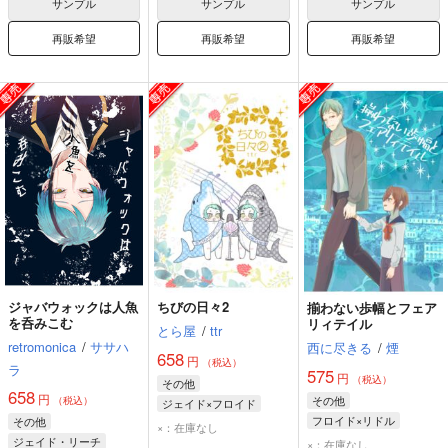
サンプル
サンプル
サンプル
再販希望
再販希望
再販希望
ジャバウォックは人魚
ちびの日々2
揃わない歩幅とフェア
を呑みこむ
リィテイル
とら屋
/
ttr
retromonica
/
ササハ
西に尽きる
/
煙
658
円
（税込）
ラ
575
円
（税込）
その他
658
円
その他
（税込）
ジェイド×フロイド
フロイド×リドル
その他
ジェイド・リーチ
×：在庫なし
フロイド・リーチ
ジェイド・リーチ
フロイド・リーチ
×：在庫なし