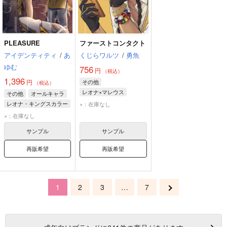
PLEASURE
ファーストコンタクト
アイデンティティ
/
あ
くじらワルツ
/
勇魚
ゆむ
756
円
（税込）
1,396
円
その他
（税込）
レオナ×マレウス
その他
オールキャラ
レオナ・キングスカラー
レオナ・キングスカラー
×：在庫なし
マレウス・ドラコニア
ラギー・ブッチ
×：在庫なし
ジェイド・リーチ
サンプル
サンプル
再販希望
再販希望
1
2
3
…
7