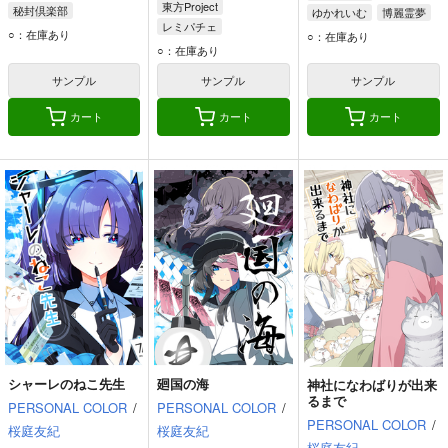
東方Project
秘封倶楽部
ゆかれいむ
博麗霊夢
レミパチェ
宇佐見蓮子
八雲紫
○：在庫あり
○：在庫あり
パチュリー・ノーレッジ
○：在庫あり
マエリベリー・ハーン
レミリア・スカーレット
サンプル
サンプル
サンプル
カート
カート
カート
シャーレのねこ先生
廻国の海
神社になわばりが出来
るまで
PERSONAL COLOR
/
PERSONAL COLOR
/
PERSONAL COLOR
/
桜庭友紀
桜庭友紀
桜庭友紀