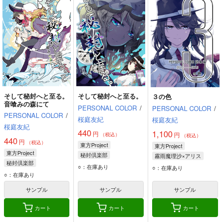
そして秘封へと至る。
そして秘封へと至る。
３の色
音喰みの森にて
PERSONAL COLOR
/
PERSONAL COLOR
/
PERSONAL COLOR
/
桜庭友紀
桜庭友紀
桜庭友紀
440
1,100
円
円
（税込）
（税込）
440
円
（税込）
東方Project
東方Project
東方Project
秘封倶楽部
霧雨魔理沙×アリス
秘封倶楽部
宇佐見蓮子
十六夜咲夜
○：在庫あり
○：在庫あり
宇佐見蓮子
○：在庫あり
マエリベリー・ハーン
宇佐見蓮子
マエリベリー・ハーン
マエリベリー・ハーン
サンプル
サンプル
サンプル
カート
カート
カート