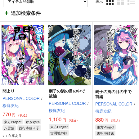
表示
3カ
2カ
1カ
追加検索条件
ラ
ラ
ラ
ム
ム
ム
表
表
表
示
示
示
間より
嗣子の渦の目の中で
嗣子の渦の目の中で
後編
前編
PERSONAL COLOR
/
PERSONAL COLOR
/
PERSONAL COLOR
/
桜庭友紀
桜庭友紀
桜庭友紀
770
円
（税込）
1,100
880
円
円
（税込）
（税込）
東方Project
ゆかゆゆ
東方Project
東方Project
八雲紫
西行寺幽々子
古明地姉妹
古明地姉妹
○：在庫あり