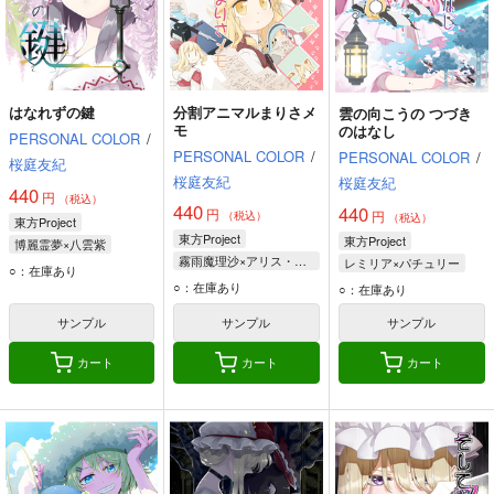
はなれずの鍵
分割アニマルまりさメ
雲の向こうの つづき
モ
のはなし
PERSONAL COLOR
/
PERSONAL COLOR
/
PERSONAL COLOR
/
桜庭友紀
桜庭友紀
桜庭友紀
440
円
（税込）
440
440
円
円
（税込）
（税込）
東方Project
東方Project
東方Project
博麗霊夢×八雲紫
霧雨魔理沙×アリス・マーガトロイド
レミリア×パチュリー
博麗霊夢
八雲紫
○：在庫あり
アリス・マーガトロイド
パチュリー・ノーレッジ
○：在庫あり
○：在庫あり
霧雨魔理沙
レミリア・スカーレット
サンプル
サンプル
サンプル
霧雨魔理沙
カート
カート
カート