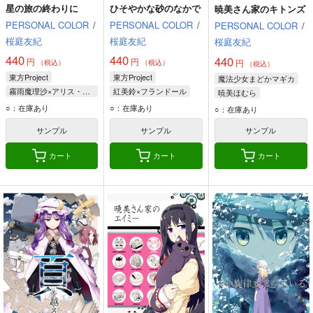
星の旅の終わりに
ひそやかな砂のなかで
暁美さん家のキトンズ
PERSONAL COLOR
/
PERSONAL COLOR
/
PERSONAL COLOR
/
桜庭友紀
桜庭友紀
桜庭友紀
440
440
440
円
円
円
（税込）
（税込）
（税込）
東方Project
東方Project
魔法少女まどかマギカ
霧雨魔理沙×アリス・マーガトロイド
紅美鈴×フランドール
暁美ほむら
霧雨魔理沙
フランドール・スカーレット
鹿目まどか
エイミー
○：在庫あり
○：在庫あり
○：在庫あり
アリス・マーガトロイド
紅美鈴
サンプル
サンプル
サンプル
カート
カート
カート