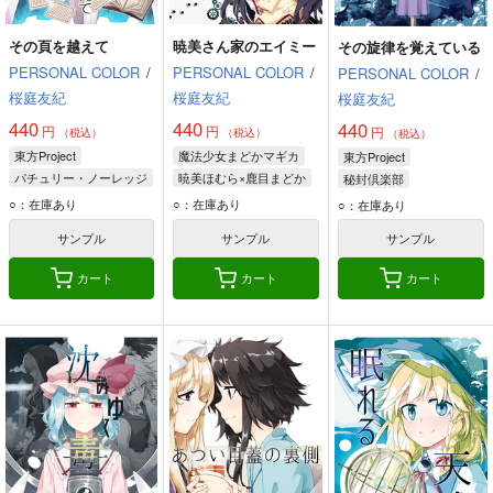
その頁を越えて
暁美さん家のエイミー
その旋律を覚えている
PERSONAL COLOR
/
PERSONAL COLOR
/
PERSONAL COLOR
/
桜庭友紀
桜庭友紀
桜庭友紀
440
440
440
円
円
円
（税込）
（税込）
（税込）
東方Project
魔法少女まどかマギカ
東方Project
パチュリー・ノーレッジ
暁美ほむら×鹿目まどか
秘封倶楽部
アリス・マーガトロイド
鹿目まどか
宇佐見蓮子
○：在庫あり
○：在庫あり
○：在庫あり
霧雨魔理沙
暁美ほむら
エイミー
マエリベリー・ハーン
サンプル
サンプル
サンプル
カート
カート
カート