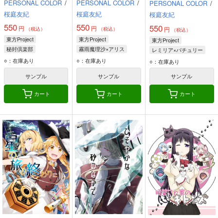
PERSONAL COLOR
/
PERSONAL COLOR
/
PERSONAL COLOR
/
桜庭友紀
桜庭友紀
桜庭友紀
550
550
550
円
円
円
（税込）
（税込）
（税込）
東方Project
東方Project
東方Project
秘封倶楽部
霧雨魔理沙×アリス
レミリア×パチュリー
宇佐見蓮子
霧雨魔理沙
パチュリー・ノーレッジ
○：在庫あり
○：在庫あり
○：在庫あり
マエリベリー・ハーン
アリス・マーガトロイド
レミリア・スカーレット
サンプル
サンプル
サンプル
カート
カート
カート