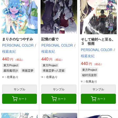
まりさのなつやすみ
記憶の森で
そして秘封へと至る。
３ 怪雨
PERSONAL COLOR
/
PERSONAL COLOR
/
PERSONAL COLOR
/
桜庭友紀
桜庭友紀
桜庭友紀
440
440
円
円
（税込）
（税込）
440
円
（税込）
東方Project
東方Project
東方Project
霧雨魔理沙
博麗霊夢
博麗霊夢×八雲紫
秘封倶楽部
チルノ
博麗霊夢
八雲紫
○：在庫あり
○：在庫あり
宇佐見蓮子
○：在庫あり
マエリベリー・ハーン
サンプル
サンプル
サンプル
カート
カート
カート