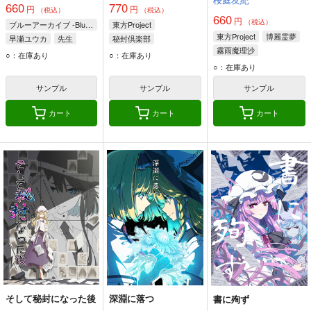
660
770
円
円
（税込）
（税込）
660
円
（税込）
ブルーアーカイブ -Blue Archive-
東方Project
東方Project
博麗霊夢
早瀬ユウカ
先生
秘封倶楽部
霧雨魔理沙
宇佐見蓮子
○：在庫あり
○：在庫あり
アリス・マーガトロイド
マエリベリー・ハーン
○：在庫あり
サンプル
サンプル
サンプル
カート
カート
カート
そして秘封になった後
深淵に落つ
書に殉ず