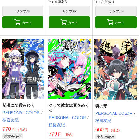
古明地さとり
古明地さとり
○：在庫あり
○：在庫あり
古明地こいし
古明地こいし
サンプル
サンプル
サンプル
星熊勇儀
星熊勇儀
カート
カート
カート
茫漠にて霞みゆく
そして彼女は頁をめく
魂の守
る
PERSONAL COLOR
/
PERSONAL COLOR
/
PERSONAL COLOR
/
桜庭友紀
桜庭友紀
桜庭友紀
770
660
円
円
（税込）
（税込）
770
円
（税込）
東方Project
東方Project