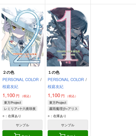
２の色
１の色
PERSONAL COLOR
/
PERSONAL COLOR
/
桜庭友紀
桜庭友紀
1,100
1,100
円
円
（税込）
（税込）
東方Project
東方Project
レミリア×十六夜咲夜
霧雨魔理沙×アリス
博麗霊夢
霧雨魔理沙
博麗霊夢
霧雨魔理沙
○：在庫あり
○：在庫あり
十六夜咲夜
アリス・マーガトロイド
サンプル
サンプル
カート
カート