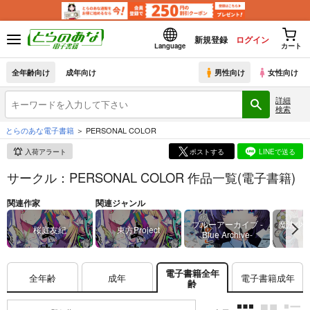
新規登録
ログイン
Language
カート
全年齢向け
成年向け
男性向け
女性向け
詳細
検索
とらのあな電子書籍
PERSONAL COLOR
入荷アラート
ポストする
LINEで送る
サークル：PERSONAL COLOR 作品一覧(電子書籍)
関連作家
関連ジャンル
ブルーアーカイブ -
魔法少
桜庭友紀
東方Project
Blue Archive-
電子書籍全年
全年齢
成年
電子書籍成年
齢