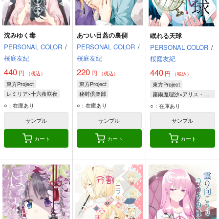
沈みゆく毒
あつい目蓋の裏側
眠れる天球
PERSONAL COLOR
/
PERSONAL COLOR
/
PERSONAL COLOR
/
桜庭友紀
桜庭友紀
桜庭友紀
440
220
440
円
円
円
（税込）
（税込）
（税込）
東方Project
東方Project
東方Project
レミリア×十六夜咲夜
秘封倶楽部
霧雨魔理沙×アリス・マーガトロイド
十六夜咲夜
宇佐見蓮子
アリス・マーガトロイド
○：在庫あり
○：在庫あり
○：在庫あり
レミリア・スカーレット
マエリベリー・ハーン
霧雨魔理沙
サンプル
サンプル
サンプル
カート
カート
カート