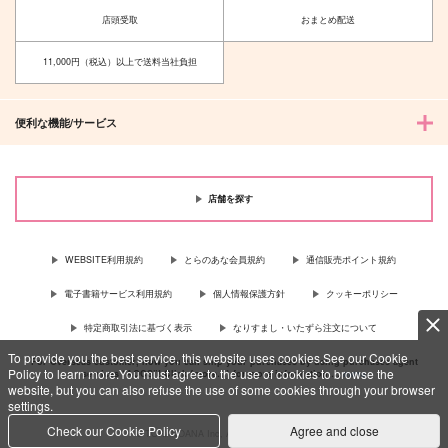
店頭受取
おまとめ配送
11,000円（税込）以上で送料当社負担
便利な機能/サービス
店舗を探す
WEBSITE利用規約
とらのあな会員規約
通信販売ポイント規約
電子書籍サービス利用規約
個人情報保護方針
クッキーポリシー
特定商取引法に基づく表示
なりすまし・いたずら注文について
To provide you the best service, this website uses cookies.See our Cookie
For Overseas customer, now you can ship your purchases by using purchases agent
Policy to learn more.You must agree to the use of cookies to browse the
services “AOCS”! Click {more…} for more information …
more
website, but you can also refuse the use of some cookies through your browser
settings.
Check our Cookie Policy
Agree and close
c TORANOANA Inc, All Rights Reserved.