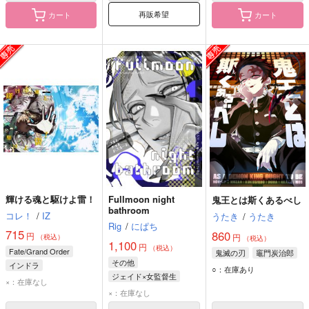
No.5
No.5
No.5
再販希望
カート
カート
ふたりになれない
火車切交遊録
実弥ーッ俺だー！！
3秒忘れ
狸茶屋
M米穀店
629
715
572
円
円
専売
専売
円
専売
（税込）
（税込）
（税込）
輝ける魂と駆けよ雷！
Fullmoon night
鬼王とは斯くあるべし
bathroom
18TRIP
刀剣乱舞
火車切
鬼滅の刃
コレ！
/
IZ
うたき
/
うたき
叢雲添×西園練牙
大倶利伽羅
冨岡義勇×不死川実弥
Rig
/
にぱち
715
860
円
円
（税込）
（税込）
1,100
円
サンプル
サンプル
サンプル
（税込）
Fate/Grand Order
鬼滅の刃
竈門炭治郎
その他
インドラ
○：在庫あり
カート
カート
カート
ジェイド×女監督生
藤丸立香（ぐだ男）
×：在庫なし
ジェイド・リーチ
×：在庫なし
女監督生