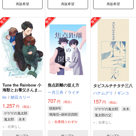
再販希望
再販希望
再販希望
Tune the Rainbow 小
焦点距離の捉え方
タビスルチチタチ三八
海獣とお養父さんまと
一月三舟
/
ライチ
ハナムグリ
/
ギンコ
め
iio
/
納豆カリー
707
157
円
円
（税込）
（税込）
1,257
円
（税込）
怪獣8号
ゲゲゲの鬼太郎
水木
ゲゲゲの鬼太郎
鳴海弦×保科宗四郎
鬼太郎の父
鬼太郎
水木
鳴海弦
保科宗四郎
△：在庫残りわずか
×：在庫なし
×：在庫なし
サンプル
サンプル
サンプル