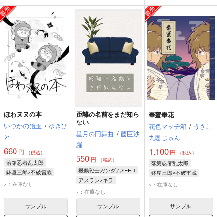
ほわヌヌの本
距離の名前をまだ知ら
奉蜜奉花
ない
いつかの飴玉
/
ゆきひ
花色マッチ箱
/
うさこ
星月の円舞曲
/
藤臣沙
と
九恩じゅん
羅
660
1,100
円
円
（税込）
（税込）
550
円
（税込）
落第忍者乱太郎
落第忍者乱太郎
機動戦士ガンダムSEED
鉢屋三郎×不破雷蔵
鉢屋三郎×不破雷蔵
アスラン×キラ
鉢屋三郎
不破雷蔵
鉢屋三郎
不破雷蔵
×：在庫なし
×：在庫なし
キラ・ヤマト
×：在庫なし
アスラン・ザラ
サンプル
サンプル
サンプル