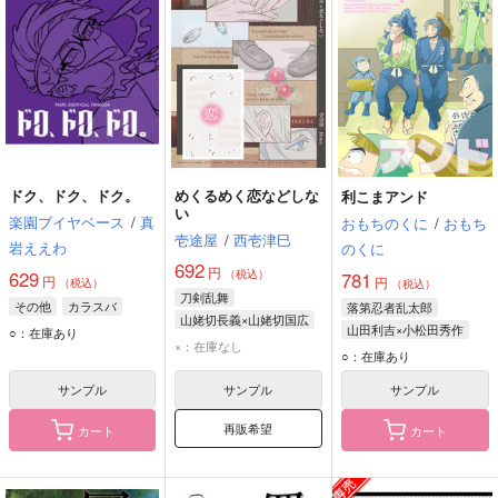
ドク、ドク、ドク。
めくるめく恋などしな
利こまアンド
い
楽園ブイヤベース
/
真
おもちのくに
/
おもち
壱途屋
/
西壱津巳
岩ええわ
のくに
692
円
629
（税込）
781
円
円
（税込）
（税込）
刀剣乱舞
その他
カラスバ
落第忍者乱太郎
山姥切長義×山姥切国広
山田利吉×小松田秀作
○：在庫あり
山姥切長義
×：在庫なし
山田利吉
小松田秀作
○：在庫あり
山姥切国広
サンプル
サンプル
サンプル
再販希望
カート
カート