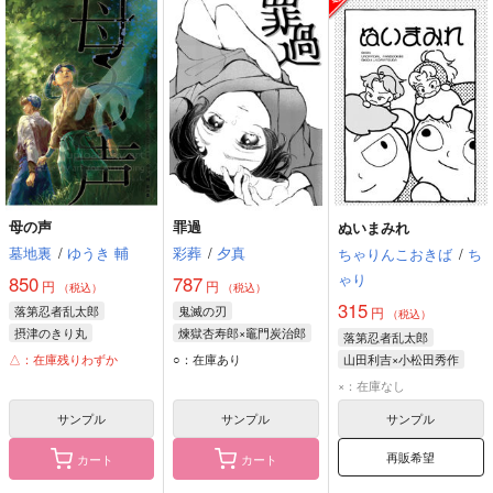
母の声
罪過
ぬいまみれ
墓地裏
/
ゆうき 輔
彩葬
/
夕真
ちゃりんこおきば
/
ち
ゃり
850
787
円
円
（税込）
（税込）
315
落第忍者乱太郎
鬼滅の刃
円
（税込）
摂津のきり丸
煉獄杏寿郎×竈門炭治郎
落第忍者乱太郎
土井半助
煉獄杏寿郎
△：在庫残りわずか
○：在庫あり
山田利吉×小松田秀作
竈門炭治郎
山田利吉
小松田秀作
×：在庫なし
サンプル
サンプル
サンプル
再販希望
カート
カート