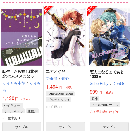
No.5
No.5
No.5
ム
ム
ム
表
表
表
示
示
示
若豹いふろぐ
パーフェクトエラー
体温のないモナーク
転生したら推し(北信
エアとぐだ
恋人になるまであと
煮魚往来
かちわり氷
+９
介)のムスメになって
1000日
壱番地
/
知壱
いた件1
1,300
787
629
くりもも本舗
/
くりも
Suite Ruby
/
ふぉゆ
円
円
専売
専売
円
専売
（税込）
（税込）
（税込）
1,494
円
（税込）
も
ダイヤモンドの功罪
ダイヤモンドの功罪
ブルーロック
999
円
（税込）
Fate/Grand Order
綾瀬川次郎
園大和
綾瀬川次郎×雛桃吾
潔世一×蜂楽廻
1,430
円
原神
（税込）
ギルガメッシュ
ファルカ×ローエン
ハイキュー!!
ぐだ子
サンプル
サンプル
サンプル
×：在庫なし
ファルカ
ローエン
オールキャラ
北信介
△：予約残りわずか
カート
カート
カート
稲荷崎
○：在庫あり
サンプル
サンプル
サンプル