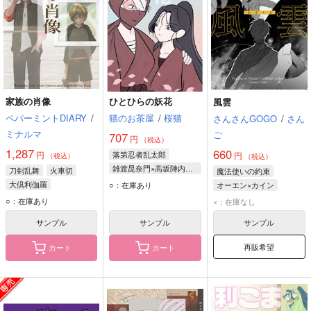
家族の肖像
ひとひらの妖花
風雲
ペパーミントDIARY
/
猫のお茶屋
/
桜猫
さんさんGOGO
/
さん
ミナルマ
ご
707
円
（税込）
1,287
660
円
落第忍者乱太郎
円
（税込）
（税込）
雑渡昆奈門×高坂陣内左衛門
刀剣乱舞
火車切
魔法使いの約束
雑渡昆奈門
大倶利伽羅
○：在庫あり
オーエン×カイン
高坂陣内左衛門
オーエン
カイン
○：在庫あり
×：在庫なし
サンプル
サンプル
サンプル
再販希望
カート
カート