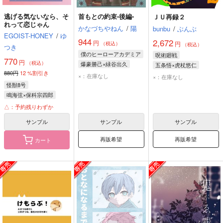
逃げる気ないなら、そ
首もとの約束-後編-
ＪＵ再録２
れって恋じゃん
かなづちやねん
/
陽
bunbu
/
ぶんぶ
EGOIST-HONEY
/
ゆ
944
2,672
円
円
（税込）
（税込）
つき
僕のヒーローアカデミア
呪術廻戦
770
円
（税込）
爆豪勝己×緑谷出久
五条悟×虎杖悠仁
880円
12
%割引き
爆豪勝己
緑谷出久
五条悟
虎杖悠仁
×：在庫なし
×：在庫なし
怪獣8号
鳴海弦×保科宗四郎
鳴海弦
保科宗四郎
△：予約残りわずか
サンプル
サンプル
サンプル
再販希望
再販希望
カート