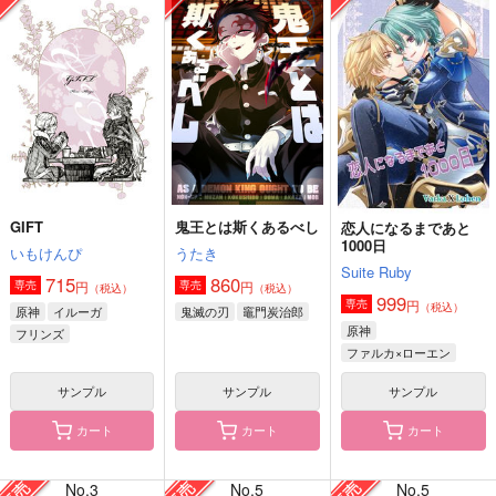
GIFT
鬼王とは斯くあるべし
恋人になるまであと
1000日
いもけんぴ
うたき
Suite Ruby
715
860
円
円
専売
専売
（税込）
（税込）
999
円
専売
（税込）
原神
イルーガ
鬼滅の刃
竈門炭治郎
原神
フリンズ
ファルカ×ローエン
サンプル
サンプル
サンプル
カート
カート
カート
No.3
No.5
No.5