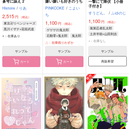
蒼穹に謳え 2
嫌い嫌いも好きのうち
一撃にて降伏 【小冊
子付き】
Histoire
/
りあ
PINKCOKE
/
こよい
すうどん。
/
ふゆのじ
ち
2,515
円
（税込）
1,100
円
1,100
（税込）
東京卍リベンジャーズ
円
（税込）
落第忍者乱太郎
黒川イザナ×花垣武道
ゲゲゲの鬼太郎
土井半助×山田利吉
黒川イザナ
花垣武道
石動零×鬼太郎
鬼太郎
○：在庫あり
山田利吉
土井半助
×：在庫なし
石動零
△：在庫残りわずか
サンプル
サンプル
サンプル
再販希望
カート
カート