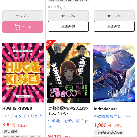
不破雷蔵
鉢屋三郎
×：在庫なし
サンプル
サンプル
サンプル
再販希望
再販希望
カート
HUG ＆ KISSES
ご都合呪術がなんぼの
Indradanush
もんじゃい
コトブキタイ
/
たかの
杏仁豆腐専門店
/
杏
生産地 ぉヂ。産
/
ぉ
900
1,980
円
円
（税込）
（税込）
ヂ。
呪術廻戦
Fate/Grand Order
944
円