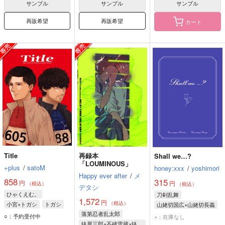
No.5
No.5
No.5
サンプル
サンプル
サンプル
再販希望
再販希望
カート
FAKE
囚われたのは
厳冬が来る前に
想いり夜鷹
nmtk
酒ともちもち
594
770
1,100
円
円
専売
専売
円
専売
（税込）
（税込）
（税込）
落第忍者乱太郎
鬼滅の刃
原神
タルタリヤ
Title
再録本
Shall we…?
食満留三郎×潮江文次郎
煉獄杏寿郎×竈門炭治郎
パイモン
蛍
「LOUMINOUS」
+plus
/
satoM
honey:xxx
/
yoshimori
Happy ever after
/
メ
サンプル
サンプル
サンプル
858
315
円
円
（税込）
（税込）
デタシ
ひゃくえむ。
刀剣乱舞
カート
カート
カート
1,572
円
（税込）
小宮×トガシ
トガシ
山姥切国広×山姥切長義
落第忍者乱太郎
小宮
山姥切長義
○：予約受付中
×：在庫なし
鉢屋三郎×不破雷蔵×鉢屋三郎
山姥切国広