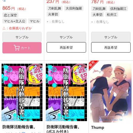
237
787
円
円
（税込）
（税込）
865
円
刀剣乱舞
大倶利伽羅
刀剣乱舞
倶利伽羅江
（税込）
火車切
火車切
松井江
恋と深空
マヒル×主人公
マヒル
×：在庫なし
×：在庫なし
主人公
△：在庫残りわずか
サンプル
サンプル
サンプル
再販希望
再販希望
カート
防衛隊活動報告書。
防衛隊活動報告書。
Thump
(ポスカ付き)