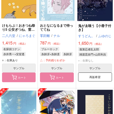
けもらぶ！おきつね祭
おとなになるまで待っ
鬼がゑ嗤う【小冊子付
り5 公安ぎつね、雷石
ててね
き】
の封印を解く
二八六堂
/
にゃろまぐ
零距離
/
ナル
すうどん。
/
ふゆのじ
1,415
787
1,650
円
円
円
（税込）
（税込）
（税込）
名探偵コナン
ブルーロック
落第忍者乱太郎
赤井秀一×安室透
糸師冴×糸師凛
糸師冴
雑渡昆奈門×山田利吉
安室透
赤井秀一
糸師凛
山田利吉
雑渡昆奈門
○：在庫あり
△：予約残りわずか
×：在庫なし
サンプル
サンプル
サンプル
再販希望
カート
カート