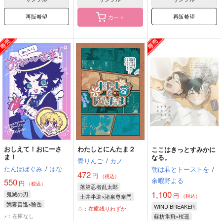
再販希望
再販希望
カート
おしえて！おにーさ
わたしとにんたま２
ここはきっとすみかに
ま！
なる。
青りんご
/
カノ
たんぽぽぐみ
/
はな
朝は君とトーストを
/
472
円
（税込）
余暇野よる
550
円
（税込）
落第忍者乱太郎
1,100
鬼滅の刃
円
土井半助×諸泉尊奈門
（税込）
我妻善逸×獪岳
土井半助
諸泉尊奈門
WIND BREAKER
△：在庫残りわずか
我妻善逸
獪岳
×：在庫なし
蘇枋隼飛×桜遥