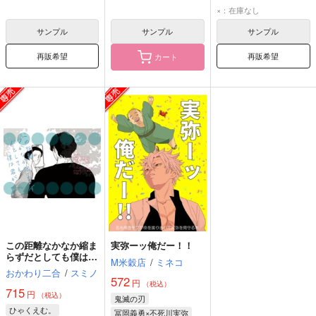
蘇枋隼飛
桜遥
×：在庫なし
サンプル
サンプル
サンプル
再販希望
再販希望
カート
この距離なかなか縮ま
実弥ーッ俺だー！！
らずだとしても僕は君
M米穀店
/
ミネコ
が
おかわり二合
/
スミノ
572
円
（税込）
715
円
（税込）
鬼滅の刃
ひゃくえむ。
冨岡義勇×不死川実弥