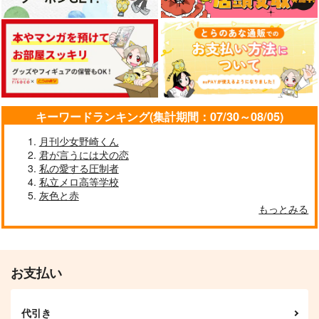
キーワードランキング(集計期間：07/30～08/05)
月刊少女野崎くん
君が言うには犬の恋
私の愛する圧制者
私立メロ高等学校
灰色と赤
もっとみる
お支払い
代引き