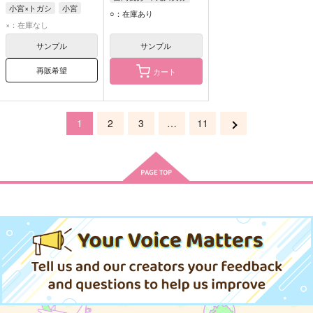
小宮×トガシ
小宮
冨岡義勇
不死川実弥
○：在庫あり
トガシ
×：在庫なし
サンプル
サンプル
再販希望
カート
1
2
3
…
11