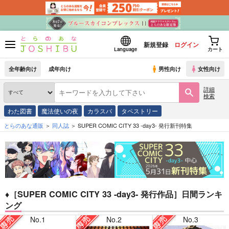
新規登録
ログイン
Language
カート
全年齢向け
成年向け
男性向け
女性向け
詳細
検索
わた図書
魔法使いの夜
カラスバ
タペストリー
とらのあな通販
同人誌
SUPER COMIC CITY 33 -day3- 発行新刊特集
♦［SUPER COMIC CITY 33 -day3- 発行作品］日間ランキ
ング
No.1
No.2
No.3