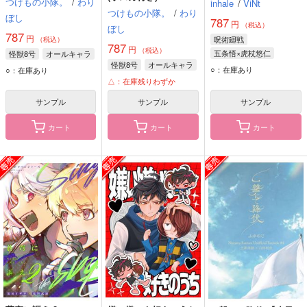
つけもの小隊。
/
わり
inhale
/
ViNt
つけもの小隊。
/
わり
ぼし
787
円
（税込）
ぼし
787
円
呪術廻戦
（税込）
787
円
（税込）
五条悟×虎杖悠仁
怪獣8号
オールキャラ
怪獣8号
オールキャラ
五条悟
虎杖悠仁
○：在庫あり
○：在庫あり
△：在庫残りわずか
サンプル
サンプル
サンプル
カート
カート
カート