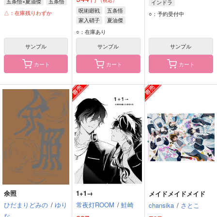
（税込）
五条悟×夏油傑
五条悟
インドラ
呪術廻戦
五条悟
夏油傑
△：在庫残りわずか
○：予約受付中
家入硝子
夏油傑
○：在庫あり
サンプル
サンプル
サンプル
カート
カート
カート
余照
1+1→
メイドメイドメイド
ひだまりどみの
/
ゆり
常夜灯ROOM
/
鮭崎
chansika
/
さとこ
な