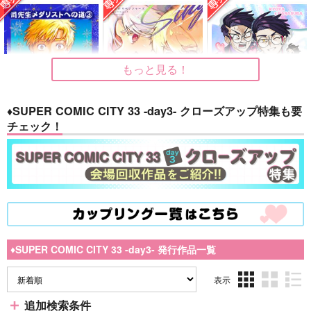
もっと見る！
♦SUPER COMIC CITY 33 -day3- クローズアップ特集も要
チェック！
司先生メダリストへの
蒼穹に謳え 2
オレにガチ恋営業させ
道3 ～その手があっ
るなや！
Histoire
たか！編～
トラバイユ
369LOOP
2,515
円
専売
（税込）
787
787
円
専売
円
専売
（税込）
（税込）
東京卍リベンジャーズ
メダリスト
明浦路司
その他
黒川イザナ×花垣武道
夜鷹純
結束いのり
キョウヤ×カラスバ
♦SUPER COMIC CITY 33 -day3- 発行作品一覧
サンプル
サンプル
サンプル
再販希望
カート
カート
表示
3カ
2カ
1カ
追加検索条件
ラ
ラ
ラ